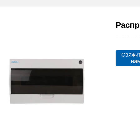
Распр
Свяжит
на