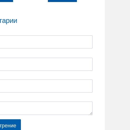
тарии
трение