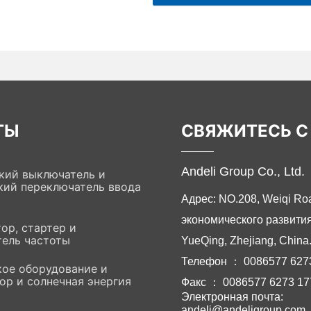
ТЫ
СВЯЖИТЕСЬ С
Andeli Group Co., Ltd.
кий выключатель и
кий переключатель ввода
Адрес: NO.208, Weiqi Ro
экономического развития
тор, стартер и
тель частоты
YueQing, Zhejiang, China
Телефон ： 0086577 627
кое оборудование и
ор и солнечная энергия
Факс ： 0086577 6273 17
Электронная почта:
ы
andeli@andeligroup.com