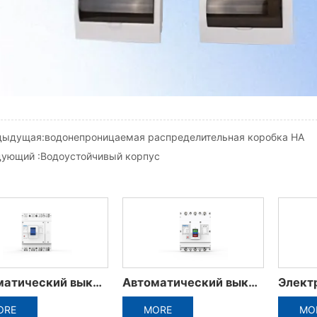
дыдущая:
водонепроницаемая распределительная коробка HA
дующий :
Водоустойчивый корпус
Электрические аксессуары миниатюрного выключателя
ADW5-1600 Пластиковая рамка интегрального выключателя
MORE
MORE