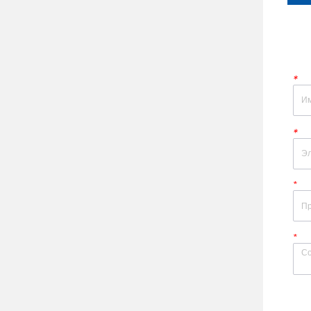
*
*
*
*