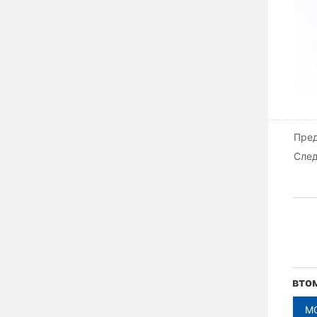
Пре
Сле
Автоматический выключатель в литом корпусе серии ADM3
Автоматический выключатель в литом корпусе серии ADM3
MORE
MORE