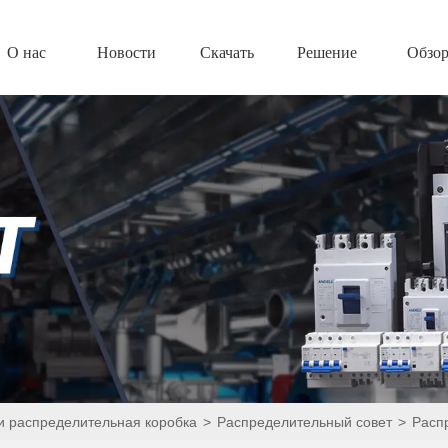
О нас
Новости
Скачать
Решение
Обзо
 и распределительная коробка
>
Распределительный совет
>
Расп